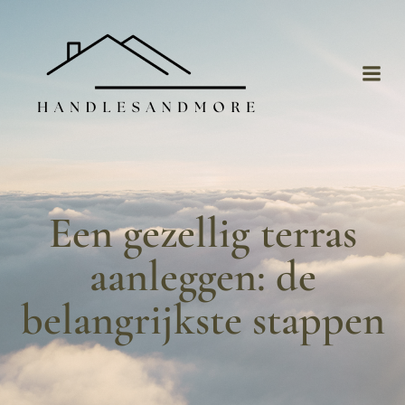
Skip
to
content
Een gezellig terras
aanleggen: de
belangrijkste stappen